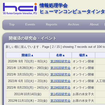
情報処理学会
ヒューマンコンピュータインタ
Top
Events
Reports
Archive
About
開催済の研究会・イベント
新しい順に並んでいます．Page [ 2 / 15 ] showing 7 records out of 104 total, s
開催日
▲
名称
▲
場所
▲
2020年 9月 7日(月) − 8日(火)
第189回研究会
オンライン開催
2021年 1月28日(木) − 29日(金)
第191回研究会
オンライン開催
2021年 3月15日(月) − 16日(火)
第192回研究会
オンライン開催
2021年 6月 1日(火) − 2日(水)
第193回研究会
オンライン開催
人工
2021年 8月23日(月) − 24日(火)
第194回研究会
オンライン開催
2011年10月14日(金)
第145回研究会
お茶の水女子大
2012年11月1日(木) − 2日(金)
第150回研究会
お茶の水女子大